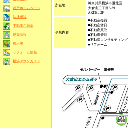
神奈川県横浜市港北区
所在地
大倉山三丁目3-39
役所ホームページ
ART.BL.2F
法律相談
■不動産売買
■不動産賃貸
不動産用語集
■不動産買取
事業内容
建築情報
■不動産管理
■不動産コンサルティング
展示場
■リフォーム
リフォーム情報
横浜タウンガイド