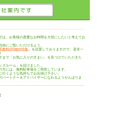
では、お客様の貴重なお時間を大切にしたいと考えてお
自由にご覧いただけるよう、
手数料0円物件特集
」を設置しておりますので、是非一
！
さまで「お気に入りのすまい」を見つけていただきた
ッズルーム」を設けました。
の方には、無料駐車場をご用意しています。
に行くような気持ちでお出掛け下さい。
のパートナー＆アドバイザーになれるようがんばりま
社