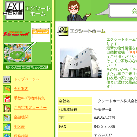
エクシートホーム
ります。
最新の物件情報を
自動検索機「
仲介
度ご利用ください
そしてご家族みな
い！！
その想いから「キ
またお車でご来社
お友達の家に遊び
トップページへ
住まい選びの最高
す！
会社案内
手数料0円物件特集
会社名
エクシートホーム株式会
ご自宅査定コーナー
代表取締役
笹葉健一郎
金融機関
TEL
045-543-7775
FAX
045-543-0006
学区表
〒222-0037
税務相談